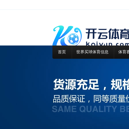
首页
世界买球体育信息
体育
世界买球体育-联赛买球-bet体
后者起火手脚有点大！PJ-华
体育录像/图片