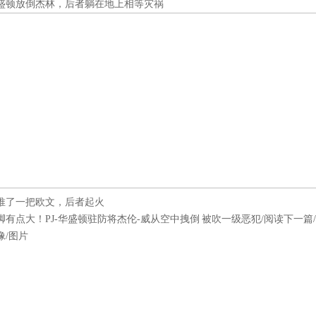
盛顿放倒杰林，后者躺在地上相等灾祸
推了一把欧文，后者起火
脚有点大！PJ-华盛顿驻防将杰伦-威从空中拽倒 被吹一级恶犯/阅读下一
像/图片