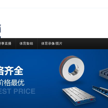
赛事直播
体育集锦
体育录像/图片
育网-be365买球网-必赢买球站-贝博-bet188球盘网-火
盛顿驻防将杰伦-威从空中拽倒 被吹一级恶犯/阅读下一篇