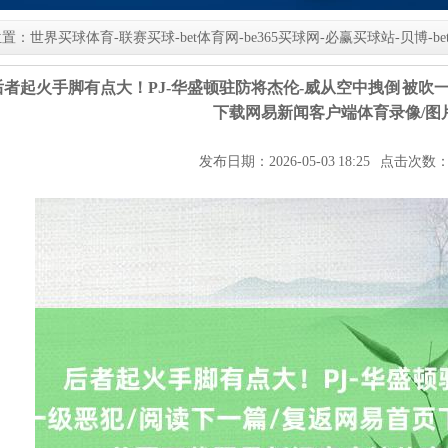
位置：
世界买球体育-联赛买球-bet体育网-be365买球网-必赢买球站-贝博-b
图片
> 后者起火手脚有点大！PJ-华盛顿驻防将杰伦-威从空中拽倒 被吹
后者起火手脚有点大！PJ-华盛顿驻防将杰伦-威从空中拽倒 被吹
户端体育录像/图片
下载网易新闻客户端体育录像/图
发布日期：2026-05-03 18:25 点击次数：