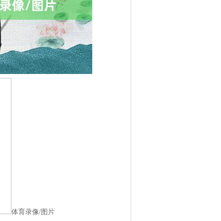
体育录像/图片