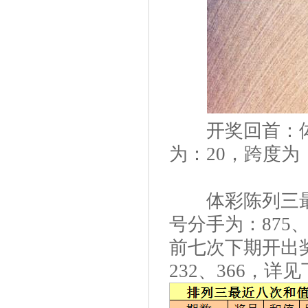
开奖回首：体彩陈
为：20，跨度为
体彩陈列三最近
号分手为：875、5
前七次下期开出奖号
232、366，详