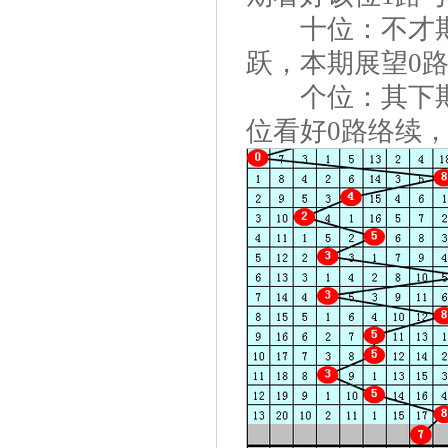
十位：不才期开
跃，本期展望0
个位：其下期奖
位看好0路络续