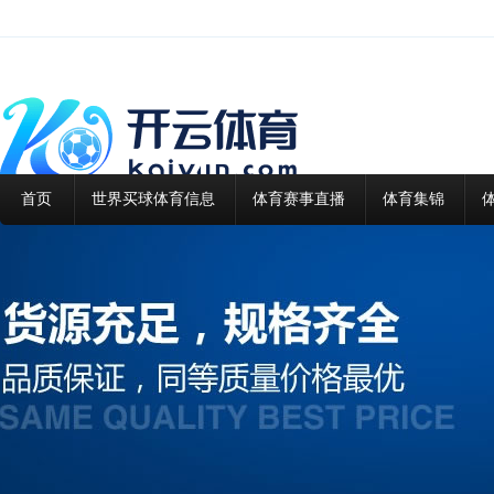
首页
世界买球体育信息
体育赛事直播
体育集锦
世界买球体育-联赛买球-bet体育网-be365买球网-必
咱们应该在这场比赛中获得更多体育录像/图片