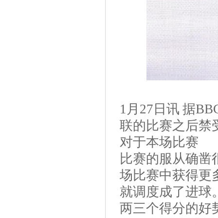
1月27日讯 据B
联的比赛之后禁
对于本场比赛
比赛的服从确凿
场比赛中获得更
就调度成了进球
两三个得分的好